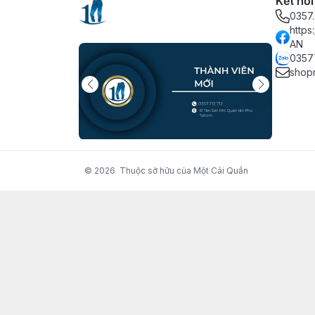
Kết nối
0357.
http
AN
0357
shop
© 2026
Thuộc sở hữu của Một Cái Quần