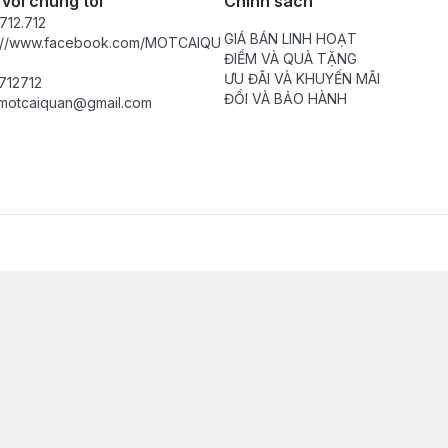
 với chúng tôi
Chính sách
712.712
GIÁ BÁN LINH HOẠT
s://www.facebook.com/MOTCAIQU
ĐIỂM VÀ QUÀ TẶNG
ƯU ĐÃI VÀ KHUYẾN MÃI
712712
ĐỔI VÀ BẢO HÀNH
motcaiquan@gmail.com