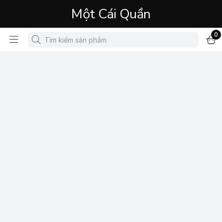
Một Cái Quần
0