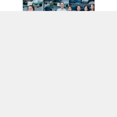
Thông tin liên hệ
0357 712 712
https://www.facebook.com/MOTCAIQUAN
0357712712
shopmotcaiquan@gmail.com
Chính sách
ĐỔI VÀ BẢO HÀNH
ƯU ĐÃI VÀ KHUYÊN MÃI
ĐIỂM VÀ QUÀ TẶNG
GIÁ BÁN LINH HOẠT
61 Tân Sơn Nhì, P.Tân Sơn Nhì , Tp.Hcm